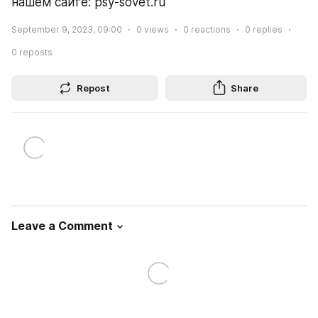
нашем сайте: psy-sovet.ru
September 9, 2023, 09:00
0
views
0
reactions
0
replies
0
reposts
Repost
Share
Leave a Comment