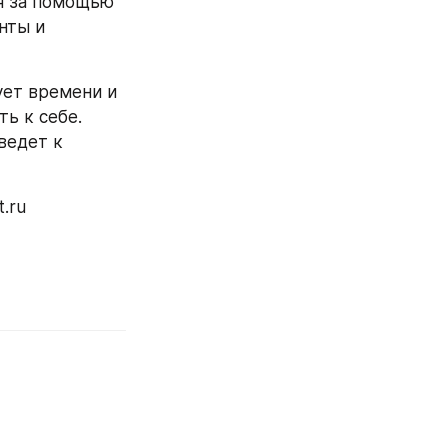
я за помощью 
ты и 
ет времени и 
ь к себе. 
едет к 
.ru