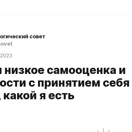
огический совет
ovet
 2023
я низкое самооценка и
ости с принятием себя
 какой я есть