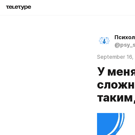
Психол
@psy_s
September 16,
У мен
сложн
таким,