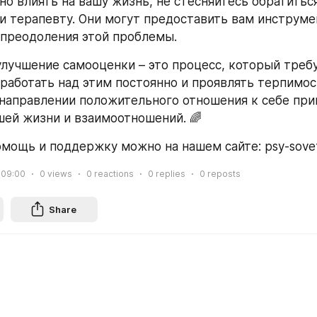
но влиять на вашу жизнь, не стесняйтесь обратитьс
ли терапевту. Они могут предоставить вам инструмен
 преодоления этой проблемы.
улучшение самооценки – это процесс, который требу
работать над этим постоянно и проявлять терпимост
направлении положительного отношения к себе прив
ей жизни и взаимоотношений. 🌈
омощь и поддержку можно на нашем сайте: psy-sovet
 09:00
0
views
0
reactions
0
replies
0
reposts
Share