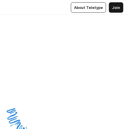
About Teletype
Join