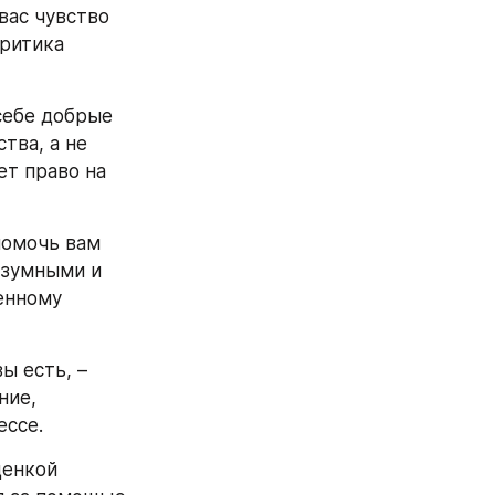
вас чувство 
ритика 
себе добрые 
ва, а не 
т право на 
омочь вам 
зумными и 
нному 
ы есть, – 
ие, 
ессе.
енкой 