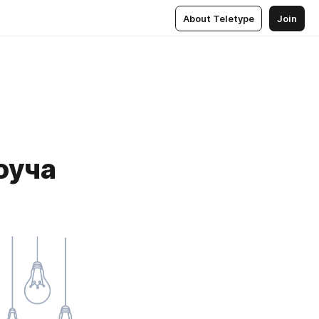
About Teletype
Join
оуча