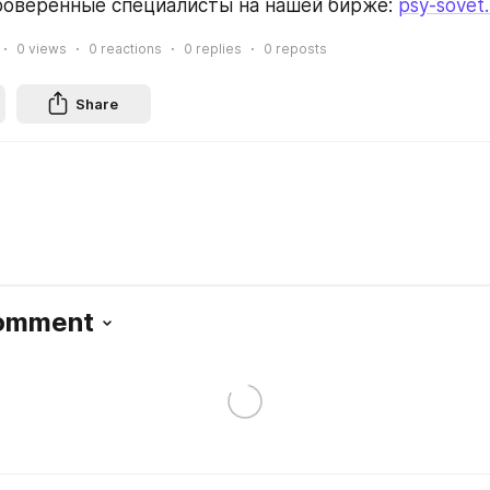
роверенные специалисты на нашей бирже: 
psy-sovet.
0
views
0
reactions
0
replies
0
reposts
Share
Comment